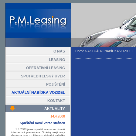
O NÁS
Home
>
AKTUÁLNÍ NABÍDKA VOZIDEL
LEASING
OPERATIVNÍ LEASING
SPOTŘEBITELSKÝ ÚVĚR
POJIŠTĚNÍ
AKTUÁLNÍ NABÍDKA VOZIDEL
KONTAKT
AKTUALITY
14.4.2008
Spuštění nové verze stránek
1.4.2008 jsme spustili novou verzi naší
internetové prezentace. Stránky mají nový
design a jsou rozšířeny o aktuální nabídku